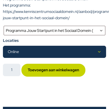
Het programma:
https://www.kenniscentrumsociaaldomein.nl/aanbod/progra
jouw-startpunt-in-het-sociaal-domein/
Locaties
Online
Toevoegen aan winkelwagen
Opleiding
Backoffice
Medewerker
Wmo/Jeugd
aantal