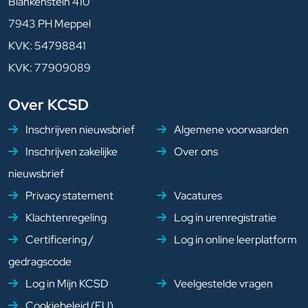
Blankenstein 410
7943 PH Meppel
KVK: 54798841
KVK: 77909089
Over KCSD
Inschrijven nieuwsbrief
Algemene voorwaarden
Inschrijven zakelijke
Over ons
nieuwsbrief
Privacy statement
Vacatures
Klachtenregeling
Log in urenregistratie
Certificering /
Log in online leerplatform
gedragscode
Log in Mijn KCSD
Veelgestelde vragen
Cookiebeleid (EU)