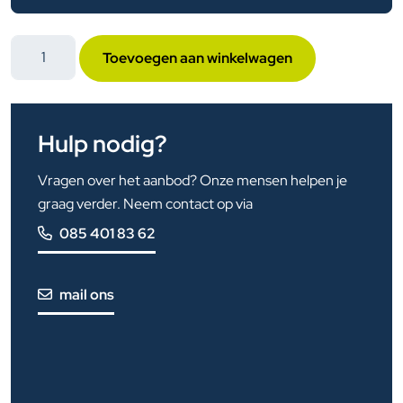
Ontdek
Toevoegen aan winkelwagen
jouw
mogelijkheden
in
Hulp nodig?
het
Sociaal
Vragen over het aanbod? Onze mensen helpen je
Domein:
graag verder. Neem contact op via
Gratis
studieadvies
085 401 83 62
over
de
mail ons
functies
en
vakgebieden
aantal